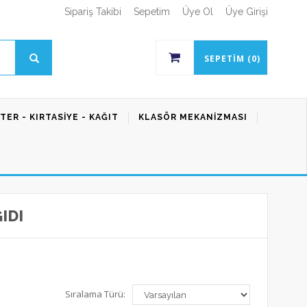
Sipariş Takibi
Sepetim
Üye Ol
Üye Girişi
SEPETIM (0)
TER - KIRTASIYE - KAĞIT
KLASÖR MEKANIZMASI
IDI
Sıralama Türü: