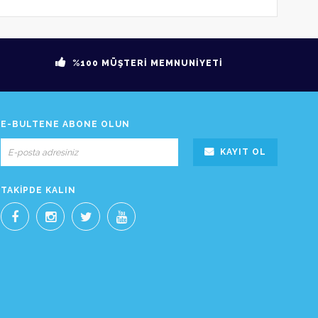
%100 MÜŞTERİ MEMNUNİYETİ
E-BÜLTENE ABONE OLUN
KAYIT OL
TAKIPDE KALIN