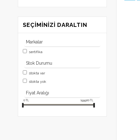
SEÇIMINIZI DARALTIN
Markalar
sertifika
Stok Durumu
stokta var
stokta yok
Fiyat Aralığı
0
TL
199900
TL