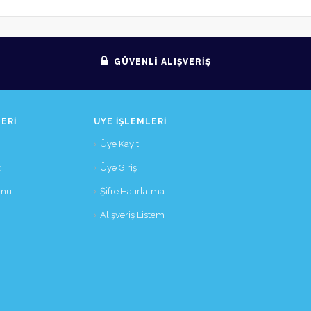
GÜVENLİ ALIŞVERİŞ
ERI
ÜYE İŞLEMLERI
Üye Kayıt
z
Üye Giriş
rmu
Şifre Hatırlatma
Alışveriş Listem