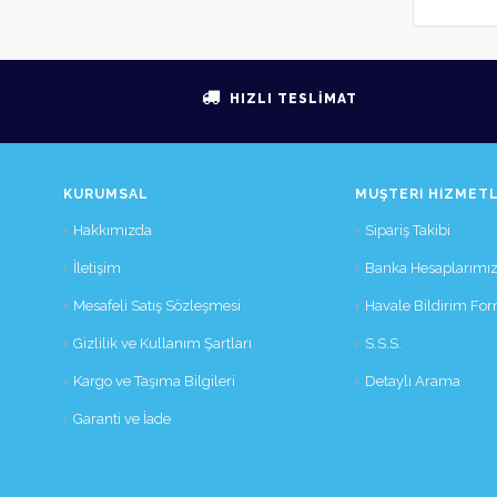
HIZLI TESLİMAT
KURUMSAL
MÜŞTERI HIZMETL
Hakkımızda
Sipariş Takibi
İletişim
Banka Hesaplarımı
Mesafeli Satış Sözleşmesi
Havale Bildirim Fo
Gizlilik ve Kullanım Şartları
S.S.S.
Kargo ve Taşıma Bilgileri
Detaylı Arama
Garanti ve İade