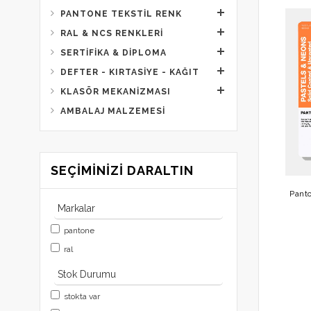
PANTONE TEKSTIL RENK
RAL & NCS RENKLERI
SERTIFIKA & DIPLOMA
DEFTER - KIRTASIYE - KAĞIT
KLASÖR MEKANIZMASI
AMBALAJ MALZEMESI
SEÇIMINIZI DARALTIN
Pant
Markalar
pantone
ral
Stok Durumu
stokta var