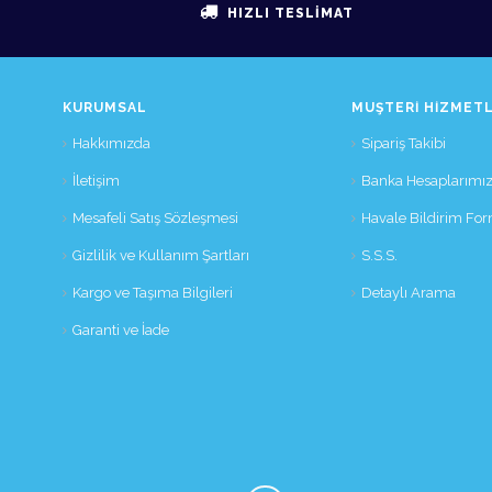
HIZLI TESLİMAT
KURUMSAL
MÜŞTERI HIZMETL
Hakkımızda
Sipariş Takibi
İletişim
Banka Hesaplarımı
Mesafeli Satış Sözleşmesi
Havale Bildirim Fo
Gizlilik ve Kullanım Şartları
S.S.S.
Kargo ve Taşıma Bilgileri
Detaylı Arama
Garanti ve İade