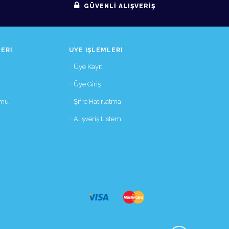
GÜVENLİ ALIŞVERİŞ
ERI
ÜYE İŞLEMLERI
Üye Kayıt
z
Üye Giriş
rmu
Şifre Hatırlatma
Alışveriş Listem