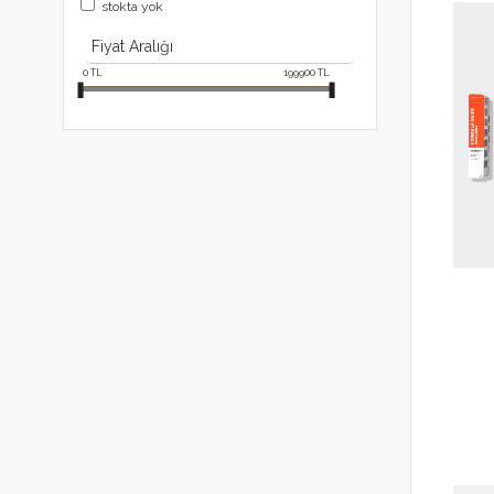
stokta yok
Fiyat Aralığı
0
TL
199900
TL