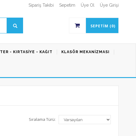
Sipariş Takibi
Sepetim
Üye Ol
Üye Girişi
SEPETIM (0)
TER - KIRTASIYE - KAĞIT
KLASÖR MEKANIZMASI
Sıralama Türü: