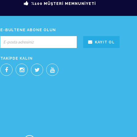
%100 MÜŞTERİ MEMNUNİYETİ
E-BÜLTENE ABONE OLUN
KAYIT OL
TAKIPDE KALIN